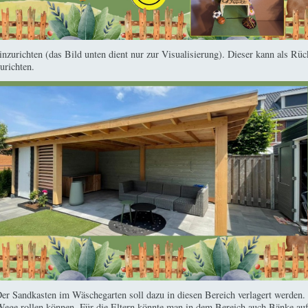
einzurichten (das Bild unten dient nur zur Visualisierung). Dieser kann als R
urichten.
 Der Sandkasten im Wäschegarten soll dazu in diesen Bereich verlagert werden. 
Wege rollen können. Für die Eltern könnte man in dem Bereich auch Bänke au